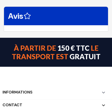
Avis
À PARTIR DE
150 € TTC
LE
TRANSPORT EST
GRATUIT
INFORMATIONS

CONTACT
keyboard_arrow_down