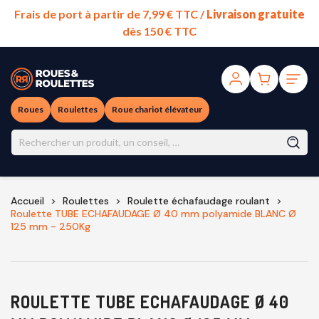
Frais de port à partir de 7,99 € TTC /
Livraison gratuite
dès 150 € TTC
Roues
Roulettes
Roue chariot élévateur
Accueil
Roulettes
Roulette échafaudage roulant
Roulette TUBE ECHAFAUDAGE Ø 40 mm polyamide BLANC Ø
125 mm - 250Kg
ROULETTE TUBE ECHAFAUDAGE Ø 40