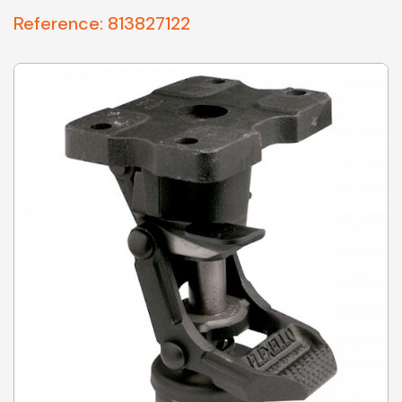
Reference:
813827122