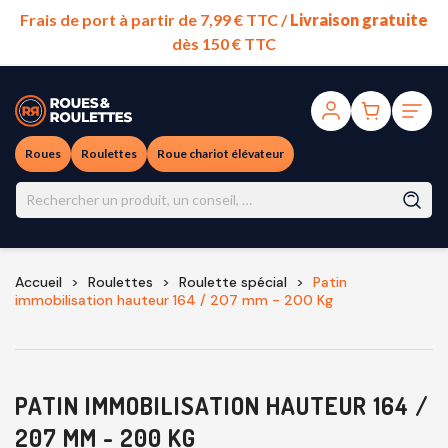
Frais de port à partir de 7,99 € TTC /
Livraison gratuite
dès 150 € TTC
Roues
Roulettes
Roue chariot élévateur
Accueil
Roulettes
Roulette spécial
Patin
immobilisation hauteur 164 / 207 mm - 200 Kg
PATIN IMMOBILISATION HAUTEUR 164 /
207 MM - 200 KG