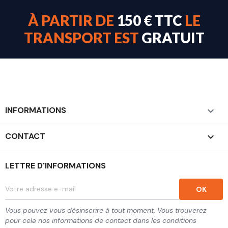
À PARTIR DE
150 € TTC
LE
TRANSPORT EST
GRATUIT
INFORMATIONS

CONTACT
keyboard_arrow_down
LETTRE D'INFORMATIONS
Vous pouvez vous désinscrire à tout moment. Vous trouverez
pour cela nos informations de contact dans les conditions