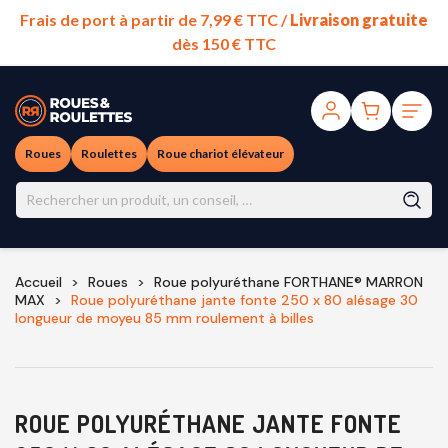
Frais de port à partir de 7,99 € TTC /
Livraison gratuite
dès 150 € TTC
Roues
Roulettes
Roue chariot élévateur
Accueil
Roues
Roue polyuréthane FORTHANE® MARRON
MAX
Roue polyuréthane jante fonte 250 x 80 alésage 30
longueur de moyeu 85 mm roulement à billes
ROUE POLYURÉTHANE JANTE FONTE