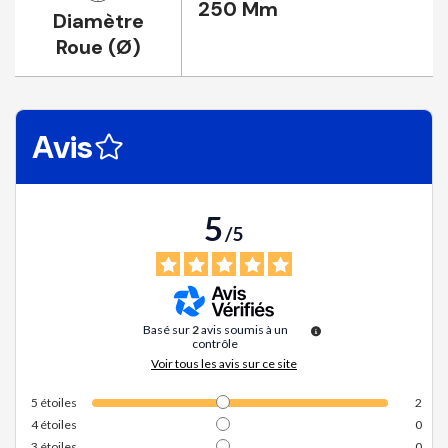
250 Mm
Diamètre
Roue (Ø)
Avis
5
/
5
Basé sur
2
avis soumis à un
contrôle
Voir tous les avis sur ce site
5
étoiles
2
4
étoiles
0
3
étoiles
0