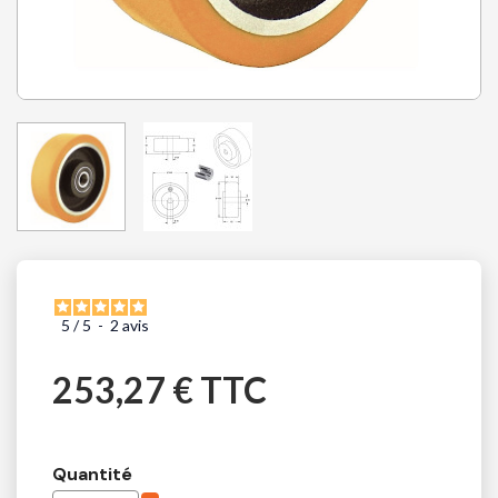
5
/
5
-
2
avis
253,27 € TTC
Quantité