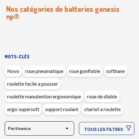
Nos catégories de
batteries genesis
np®
MOTS-CLÉS
Novo
roue pneumatique
roue gonflable
softhane
roulette facile a pousser
roulette manutention ergonomique
roue de diable
ergo-supersoft
support roulant
chariot a roulette

Pertinence
TOUS LES FILTRES