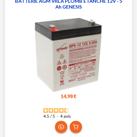
BATTERIE AGM VRLA PLOMB ETANCHE 12V - 5
Ah GENESIS
14,98 €
4.5
/
5
-
4
avis