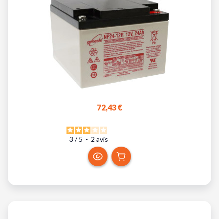
72,43 €
3
/
5
-
2
avis