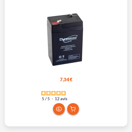
7,34 €
5
/
5
-
12
avis