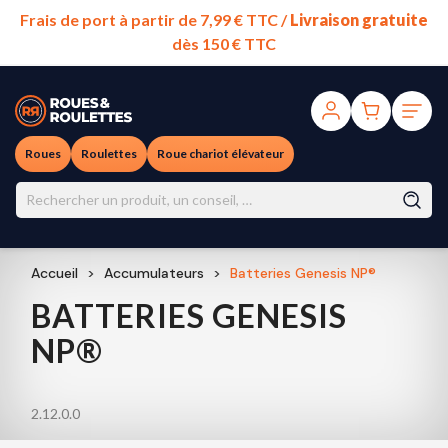
Frais de port à partir de 7,99 € TTC /
Livraison gratuite
dès 150 € TTC
Roues
Roulettes
Roue chariot élévateur
Accueil
Accumulateurs
Batteries Genesis NP®
BATTERIES GENESIS
NP®
2.12.0.0