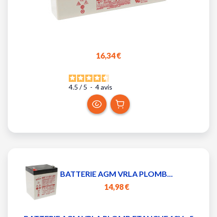
16,34 €
4.5
/
5
-
4
avis
BATTERIE AGM VRLA PLOMB...
14,98 €