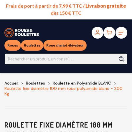
Frais de port à partir de 7,99 € TTC /
Livraison gratuite
dès 150 € TTC
Roues
Roulettes
Roue chariot élévateur
Accueil
Roulettes
Roulette en Polyamide BLANC
Roulette fixe diamètre 100 mm roue polyamide blanc - 200
Kg
ROULETTE FIXE DIAMÈTRE 100 MM