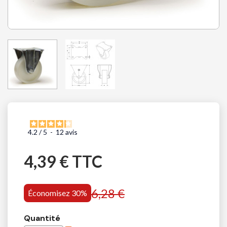
4.2
/
5
-
12
avis
4,39 € TTC
6,28 €
Économisez 30%
Quantité