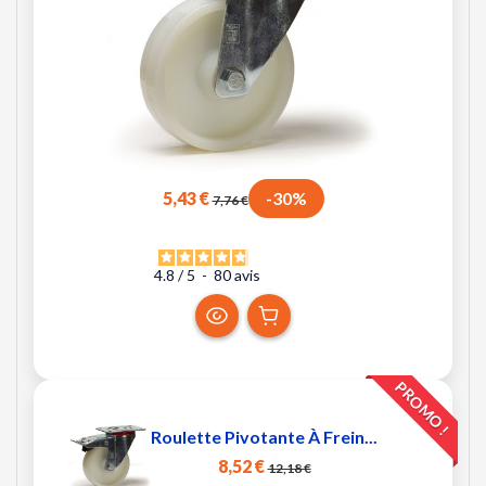
5,43 €
-30%
7,76 €
4.8
/
5
-
80
avis
PROMO !
Roulette Pivotante À Frein...
8,52 €
12,18 €