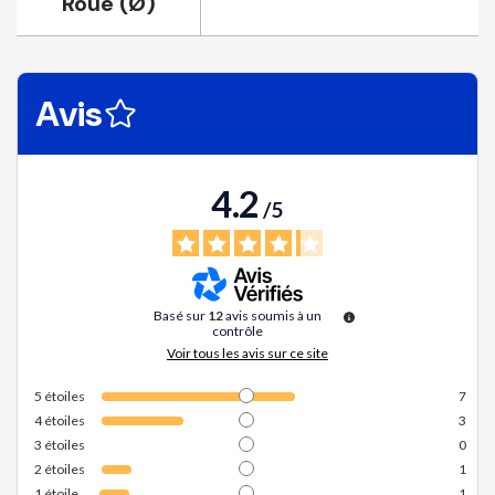
Roue (Ø)
Avis
4.2
/
5
Basé sur
12
avis soumis à un
contrôle
Voir tous les avis sur ce site
5
étoiles
7
4
étoiles
3
3
étoiles
0
2
étoiles
1
1
étoile
1