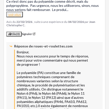
Ce n'est donc pas du polyamide comme décrit, mais du 
polypropylène.  Pas urgence, nous les utiliserons, sinon, nous 
nous serions fait rembourser.  Le produi
...
voir plus
Avis du
22/02/2026
, suite à une expérience du
04/02/2026
par
Jean
Christophe C.
Utile
(0)
Signaler
Réponse de
roues-et-roulettes.com
Bonjour, 

Nous nous excusons pour le temps de réponse, 
merci pour votre commentaire qui nous permet 
de progresser ! 

Le polyamide (PA) constitue une famille de 
polymères techniques comprenant de 
nombreuses variantes selon la structure 
chimique, le procédé de polymérisation et les 
additifs utilisés. On distingue notamment le 
Nylon 6 (PA6), le Nylon 66 (PA66), le Nylon 11 
(PA11), le Nylon 12 (PA12) ainsi que d’autres 
polyamides aliphatiques (PA46, PA610, PA612, 
PA1010, etc.).Il existe également de nombreux 