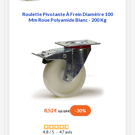
Roulette Pivotante À Frein Diamètre 100
Mm Roue Polyamide Blanc - 200 Kg
8,52 €
-30%
12,18 €
4.8
/
5
-
47
avis