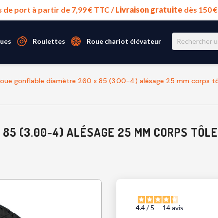
s de port à partir de 7,99 € TTC /
Livraison gratuite
dès 150 
ues
Roulettes
Roue chariot élévateur
oue gonflable diamètre 260 x 85 (3.00-4) alésage 25 mm corps tô
 85 (3.00-4) ALÉSAGE 25 MM CORPS TÔL
4.4
/
5
-
14
avis