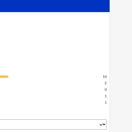
Vous ne savez pas quel article choisir ?
Essayez notre recherche simplifiée
10
2
0
1
1