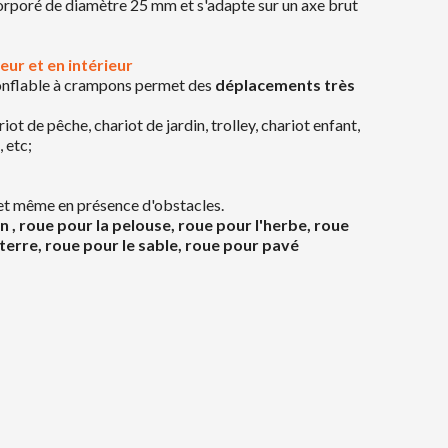
poré de diamètre 25 mm et s'adapte sur un axe brut
eur et en intérieur
nflable à crampons permet des
déplacements très
iot de pêche, chariot de jardin, trolley, chariot enfant,
, etc;
, et même en présence d'obstacles.
n , roue pour la pelouse, roue pour l'herbe, roue
 terre, roue pour le sable, roue pour pavé