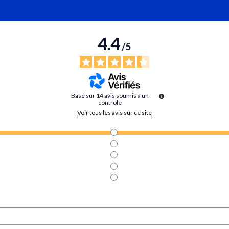
4.4
/
5
Basé sur
14
avis soumis à un
contrôle
Voir tous les avis sur ce site