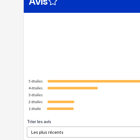
Avis
5
étoiles
4
étoiles
3
étoiles
2
étoiles
1
étoile
Trier les avis