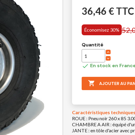
36,46 € TTC
52,
Économisez 30%
Quantité

En stock en France

AJOUTER AU PAN
Caractéristiques technique
ROUE : Pneu noir 260 x 85 3.00
CHAMBRE A AIR : équipé d'une 
JANTE : en tôle d'acier avec 