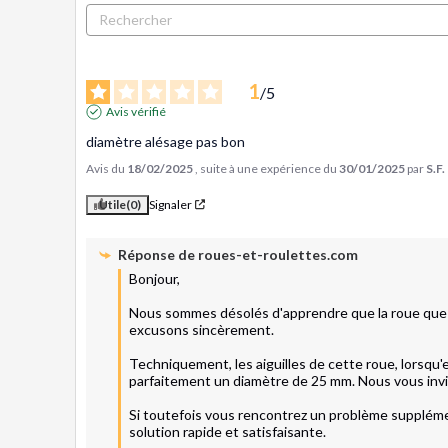
1
/
5
Avis vérifié
diamètre alésage pas bon
Avis du
18/02/2025
, suite à une expérience du
30/01/2025
par
S.F.
Utile
(0)
Signaler
Réponse de
roues-et-roulettes.com
Bonjour, 

Nous sommes désolés d'apprendre que la roue que vou
excusons sincèrement.

Techniquement, les aiguilles de cette roue, lorsqu'
parfaitement un diamètre de 25 mm. Nous vous invito
Si toutefois vous rencontrez un problème supplémen
solution rapide et satisfaisante.
